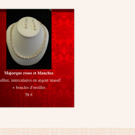
Majorque roses et blanches
ollier, intercalaires en argent massif
+ boucles d'oreilles
58 €