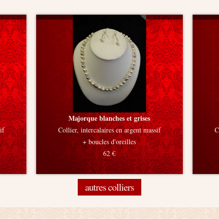
Majorque blanches et grises
if
Collier, intercalaires en argent massif
C
+ boucles d'oreilles
62 €
autres colliers